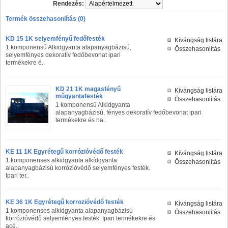
Rendezés:
Termék összehasonlítás (0)
KD 15 1K selyemfényű fedőfesték
Kívángság listára
1 komponensű Alkidgyanta alapanyagbázisú,
Összehasonlítás
selyemfényes dekoratív fedőbevonat ipari
termékekre é..
KD 21 1K magasfényű
Kívángság listára
műgyantafesték
Összehasonlítás
1 komponensű Alkidgyanta
alapanyagbázisú, fényes dekoratív fedőbevonat ipari
termékekre és ha..
KE 11 1K Egyrétegű korrózióvédő festék
Kívángság listára
1 komponenses alkidgyanta alkídgyanta
Összehasonlítás
alapanyagbázisú korrózióvédő selyemfényes festék.
Ipari ter..
KE 36 1K Egyrétegű korrozióvédő festék
Kívángság listára
1 komponenses alkídgyanta alapanyagbázisú
Összehasonlítás
korrózióvédő selyemfényes festék. Ipari termékekre és
acé..