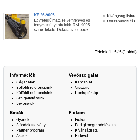
KE 36-9005
Kívángság listára
Egyrétegű matt, selyemfényes és
Összehasonlítás
fényes műgyanta lakk. RAL 9005.
színe: fekete. Dekoratív fedőbev..
Tételek: 1 - 5 / 5 (1 oldal)
Információk
Vevőszolgálat
Cégadatok
Kapcsolat
Belföldi referenciáink
Visszáru
Külföldi referenciáink
Honlaptérkép
Szolgáltatásaink
Bevonatok
Extrák
Fiókom
Gyártók
Fiókom
Ajándék utalvány
Eddigi megrendeléseim
Partner program
Kívánságlista
Akciók
Hírlevél