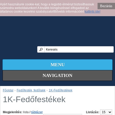
Azért használunk cookie-kat, hogy a legjobb élményt biztosíthassuk
Bezárás
számodra weboldalunkon! A tovább böngészéssel elfogadod az
általános cookie kezelési szabályzatot!Bővebb információért
kattints ide!
MENU
NAVIGATION
Főoldal
»
Fedőfesték, fedőlakk
»
1K-Fedőfestékek
1K-Fedőfestékek
Megjelenítés:
lista
/
táblázat
Listázás: